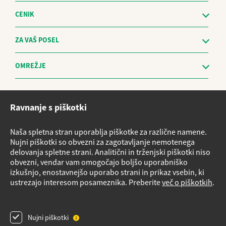
CENIK
ZA VAŠ POSEL
OMREŽJE
Etični kodeks
Ravnanje s piškotki
Sistem za prijavo nepravilnosti in obravnavo prijaviteljev - The
Whistleblowing Management System
Naša spletna stran uporablja piškotke za različne namene.
Vloge za storitve
Nujni piškotki so obvezni za zagotavljanje nemotenega
delovanja spletne strani. Analitični in trženjski piškotki niso
Načrt nujnih ukrepov v primeru izrednih razmer
obvezni, vendar vam omogočajo boljšo uporabniško
Izvensodno reševanje potrošniških sporov
izkušnjo, enostavnejšo uporabo strani in prikaz vsebin, ki
ustrezajo interesom posameznika. Preberite
več o piškotkih
.
Varnostni listi
Obrazec Podatki o plinskih napravah
Nujni piškotki
Pregled plinske napeljave