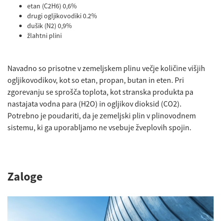
etan (C2H6) 0,6%
drugi ogljikovodiki 0.2%
dušik (N2) 0,9%
žlahtni plini
Navadno so prisotne v zemeljskem plinu večje količine višjih
ogljikovodikov, kot so etan, propan, butan in eten. Pri
zgorevanju se sprošča toplota, kot stranska produkta pa
nastajata vodna para (H2O) in ogljikov dioksid (CO2).
Potrebno je poudariti, da je zemeljski plin v plinovodnem
sistemu, ki ga uporabljamo ne vsebuje žveplovih spojin.
Zaloge