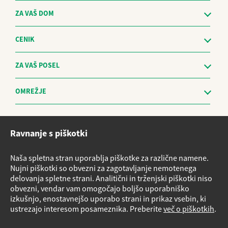
ZA VAŠ DOM
CENIK
ZA VAŠ POSEL
OMREŽJE
Etični kodeks
Ravnanje s piškotki
Sistem za prijavo nepravilnosti in obravnavo prijaviteljev - The
Whistleblowing Management System
Naša spletna stran uporablja piškotke za različne namene.
Vloge za storitve
Nujni piškotki so obvezni za zagotavljanje nemotenega
delovanja spletne strani. Analitični in trženjski piškotki niso
Načrt nujnih ukrepov v primeru izrednih razmer
obvezni, vendar vam omogočajo boljšo uporabniško
Izvensodno reševanje potrošniških sporov
izkušnjo, enostavnejšo uporabo strani in prikaz vsebin, ki
ustrezajo interesom posameznika. Preberite
več o piškotkih
.
Varnostni listi