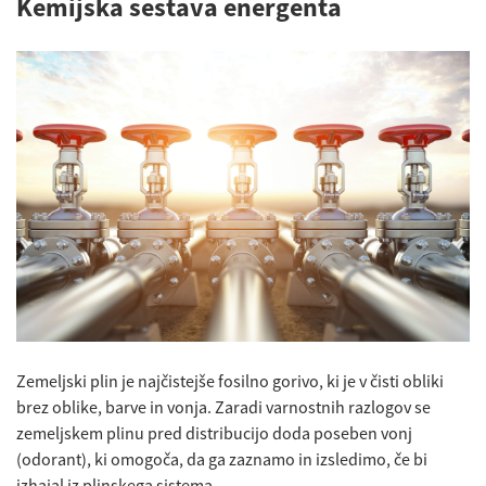
Kemijska sestava energenta
Zemeljski plin je najčistejše fosilno gorivo, ki je v čisti obliki
brez oblike, barve in vonja. Zaradi varnostnih razlogov se
zemeljskem plinu pred distribucijo doda poseben vonj
(odorant), ki omogoča, da ga zaznamo in izsledimo, če bi
izhajal iz plinskega sistema.