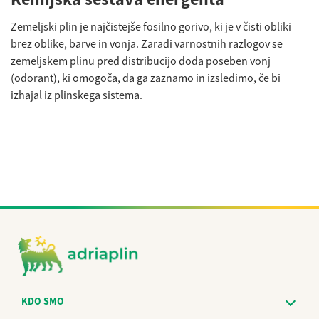
Zemeljski plin je najčistejše fosilno gorivo, ki je v čisti obliki
brez oblike, barve in vonja. Zaradi varnostnih razlogov se
zemeljskem plinu pred distribucijo doda poseben vonj
(odorant), ki omogoča, da ga zaznamo in izsledimo, če bi
izhajal iz plinskega sistema.
KDO SMO