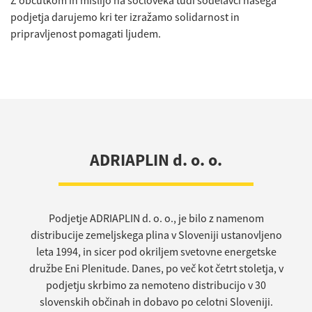
Z občutkom in mislijo na sočloveka tudi sodelavci našega
podjetja darujemo kri ter izražamo solidarnost in
pripravljenost pomagati ljudem.
ADRIAPLIN d. o. o.
Podjetje ADRIAPLIN d. o. o., je bilo z namenom
distribucije zemeljskega plina v Sloveniji ustanovljeno
leta 1994, in sicer pod okriljem svetovne energetske
družbe Eni Plenitude. Danes, po več kot četrt stoletja, v
podjetju skrbimo za nemoteno distribucijo v 30
slovenskih občinah in dobavo po celotni Sloveniji.