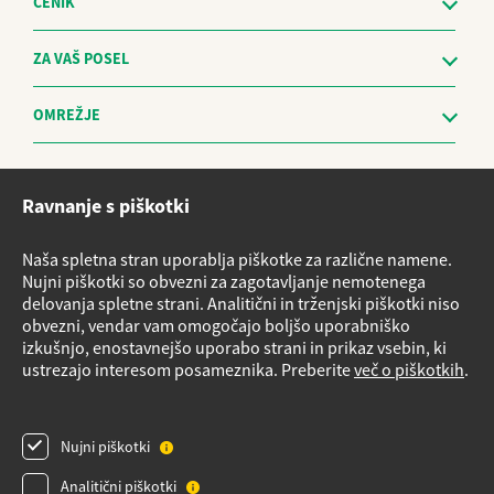
CENIK
ZA VAŠ POSEL
OMREŽJE
Etični kodeks
Ravnanje s piškotki
Sistem za prijavo nepravilnosti in obravnavo prijaviteljev - The
Whistleblowing Management System
Naša spletna stran uporablja piškotke za različne namene.
Vloge za storitve
Nujni piškotki so obvezni za zagotavljanje nemotenega
delovanja spletne strani. Analitični in trženjski piškotki niso
Načrt nujnih ukrepov v primeru izrednih razmer
obvezni, vendar vam omogočajo boljšo uporabniško
Izvensodno reševanje potrošniških sporov
izkušnjo, enostavnejšo uporabo strani in prikaz vsebin, ki
ustrezajo interesom posameznika. Preberite
več o piškotkih
.
Varnostni listi
Obrazec Podatki o plinskih napravah
Nujni piškotki
Pregled plinske napeljave
Videonadzor
Analitični piškotki