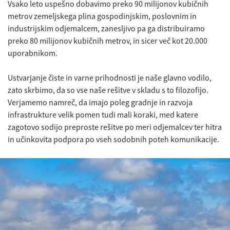
Vsako leto uspešno dobavimo preko 90 milijonov kubičnih
metrov zemeljskega plina gospodinjskim, poslovnim in
industrijskim odjemalcem, zanesljivo pa ga distribuiramo
preko 80 milijonov kubičnih metrov, in sicer več kot 20.000
uporabnikom.
Ustvarjanje čiste in varne prihodnosti je naše glavno vodilo,
zato skrbimo, da so vse naše rešitve v skladu s to filozofijo.
Verjamemo namreč, da imajo poleg gradnje in razvoja
infrastrukture velik pomen tudi mali koraki, med katere
zagotovo sodijo preproste rešitve po meri odjemalcev ter hitra
in učinkovita podpora po vseh sodobnih poteh komunikacije.