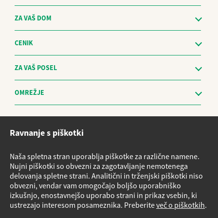
ZA VAŠ DOM
CENIK
ZA VAŠ POSEL
OMREŽJE
Etični kodeks
Ravnanje s piškotki
Sistem za prijavo nepravilnosti in obravnavo prijaviteljev - The
Whistleblowing Management System
Naša spletna stran uporablja piškotke za različne namene.
Vloge za storitve
Nujni piškotki so obvezni za zagotavljanje nemotenega
delovanja spletne strani. Analitični in trženjski piškotki niso
Načrt nujnih ukrepov v primeru izrednih razmer
obvezni, vendar vam omogočajo boljšo uporabniško
Izvensodno reševanje potrošniških sporov
izkušnjo, enostavnejšo uporabo strani in prikaz vsebin, ki
ustrezajo interesom posameznika. Preberite
več o piškotkih
.
Varnostni listi