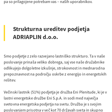
pa so prilagojene potrebam vas – naših uporabnikov.
Strukturna ureditev podjetja
ADRIAPLIN d.o.o.
Smo podjetje z zelo razvejano lastniško strukturo. Ta v naše
poslovanje prinaša veliko dobrega, saj vse naše družabnike
odlikujejo dolgoletne izkušnje, strokovnost in mednarodna
prepoznavnost na področju oskrbe z energijo in energetskih
rešitev.
Večinski lastnik (51%) podjetja je družba Eni Plenitude, ki je v
lastni energetske družbe
Eni S.p.A.
in sodi med največja
svetovna energetska podjetja na svetu. Družba je s svojim
poslovanjem prisotna v več kot 70 državah sveta in skupno