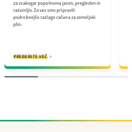
l
za vsakogar popolnoma jasen, pregleden in
z
razumljiv. Za vas smo pripravili
podrobnejšo razlago računa za zemeljski
plin.
PREBERITE VEČ