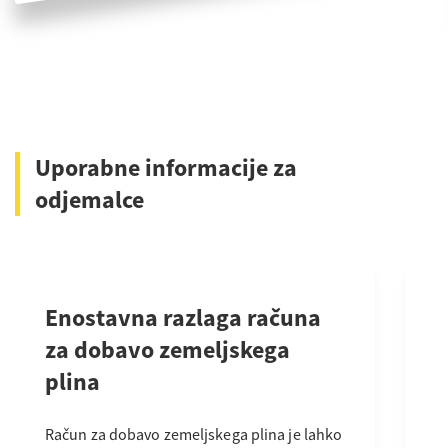
Uporabne informacije za
odjemalce
Enostavna razlaga računa
S
za dobavo zemeljskega
z
plina
M
z
Račun za dobavo zemeljskega plina je lahko