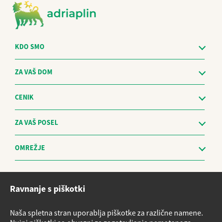
KDO SMO
ZA VAŠ DOM
CENIK
ZA VAŠ POSEL
OMREŽJE
Etični kodeks
Ravnanje s piškotki
Sistem za prijavo nepravilnosti in obravnavo prijaviteljev - The
Whistleblowing Management System
Naša spletna stran uporablja piškotke za različne namene.
Vloge za storitve