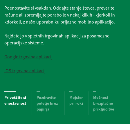
Poenostavite si vsakdan. Oddajte stanje števca, preverite
račune ali spremljajte porabo le v nekaj klikih - kjerkoli in
kdorkoli, z našo uporabniku prijazno mobilno aplikacijo.
Najdete jo v spletnih trgovinah aplikacij za posamezne
operacijske sisteme.
Google trgovina aplikacij
iOS trgovina aplikacij
Privoščite si
Pozdravite
Mojster
Možnost
enostavnost
poletje brez
pri roki
brezplačne
papirja
priključitve