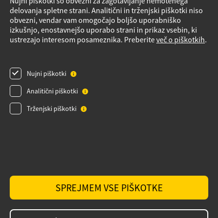
Nujni piškotki so obvezni za zagotavljanje nemotenega
delovanja spletne strani. Analitični in trženjski piškotki niso
Načrt nujnih ukrepov v primeru izrednih razmer
obvezni, vendar vam omogočajo boljšo uporabniško
Izvensodno reševanje potrošniških sporov
izkušnjo, enostavnejšo uporabo strani in prikaz vsebin, ki
ustrezajo interesom posameznika. Preberite
več o piškotkih
.
Varnostni listi
Obrazec Podatki o plinskih napravah
Nujni piškotki
Pregled plinske napeljave
Videonadzor
Analitični piškotki
Obvestilo o obdelavi osebnih podatkov za dobavitelje_izvajalce
Trženjski piškotki
Obvestilo o obdelavi osebnih podatkov za stranke
Varnostni listi
Politika zasebnosti
Izvensodno reševanje potrošniških sporov
SPREJMEM VSE PIŠKOTKE
Politika piškotkov
GDPR portal