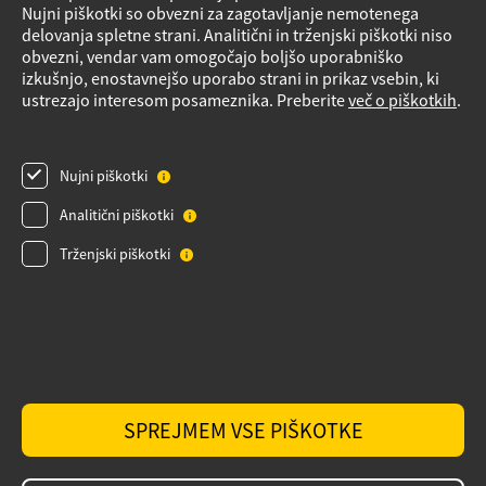
Vloge za storitve
Nujni piškotki so obvezni za zagotavljanje nemotenega
delovanja spletne strani. Analitični in trženjski piškotki niso
Načrt nujnih ukrepov v primeru izrednih razmer
obvezni, vendar vam omogočajo boljšo uporabniško
Izvensodno reševanje potrošniških sporov
izkušnjo, enostavnejšo uporabo strani in prikaz vsebin, ki
ustrezajo interesom posameznika. Preberite
več o piškotkih
.
Varnostni listi
Obrazec Podatki o plinskih napravah
Nujni piškotki
Pregled plinske napeljave
Videonadzor
Analitični piškotki
Obvestilo o obdelavi osebnih podatkov za dobavitelje_izvajalce
Trženjski piškotki
Obvestilo o obdelavi osebnih podatkov za stranke
Varnostni listi
Politika zasebnosti
Izvensodno reševanje potrošniških sporov
SPREJMEM VSE PIŠKOTKE
Politika piškotkov