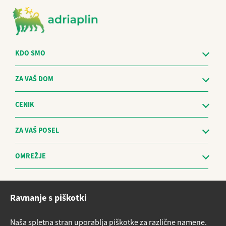
KDO SMO
ZA VAŠ DOM
CENIK
ZA VAŠ POSEL
OMREŽJE
Etični kodeks
Ravnanje s piškotki
Sistem za prijavo nepravilnosti in obravnavo prijaviteljev - The
Whistleblowing Management System
Naša spletna stran uporablja piškotke za različne namene.