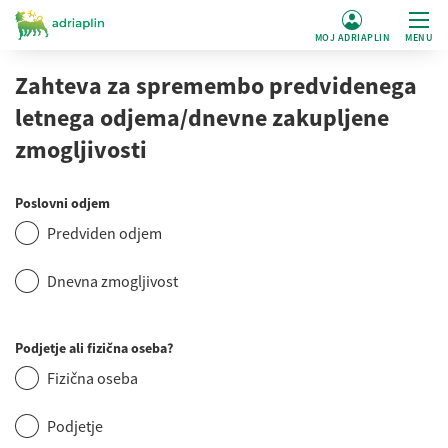
MOJ ADRIAPLIN
MENU
Zahteva za spremembo predvidenega
letnega odjema/dnevne zakupljene
zmogljivosti
Poslovni odjem
Predviden odjem
Dnevna zmogljivost
Podjetje ali fizična oseba?
Fizična oseba
Podjetje