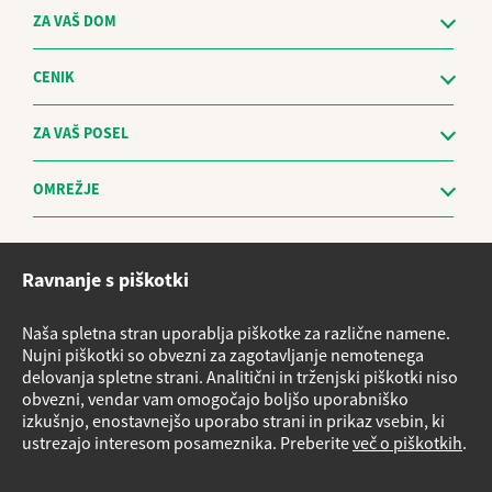
ZA VAŠ DOM
CENIK
ZA VAŠ POSEL
OMREŽJE
Etični kodeks
Ravnanje s piškotki
Sistem za prijavo nepravilnosti in obravnavo prijaviteljev - The
Whistleblowing Management System
Naša spletna stran uporablja piškotke za različne namene.
Vloge za storitve
Nujni piškotki so obvezni za zagotavljanje nemotenega
delovanja spletne strani. Analitični in trženjski piškotki niso
Načrt nujnih ukrepov v primeru izrednih razmer
obvezni, vendar vam omogočajo boljšo uporabniško
Izvensodno reševanje potrošniških sporov
izkušnjo, enostavnejšo uporabo strani in prikaz vsebin, ki
ustrezajo interesom posameznika. Preberite
več o piškotkih
.
Varnostni listi
Obrazec Podatki o plinskih napravah