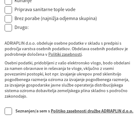
Kuhanje
Priprava sanitarne tople vode
Brez porabe (najnižja odjemna skupina)
Drugo:
ADRIAPLIN d.o.o. obdeluje osebne podatke v skladu s predpisi s
področja varstva osebnih podatkov. Obdelava osebnih podatkov je
podrobneje določena v
Politiki zasebnosti
.
Osebni podatki, pridobljeni z vašo elektronsko vlogo, bodo obdelani
za namen obravnave in reševanja te vloge, vključno z vsemi
povezanimi postopki, kot npr. izvajanje ukrepov pred sklenitvijo
pogodbenega razmerja oziroma za izvajanje pogodbenega razmerja,
za izvajanje gospodarske javne službe operaterja distribucijskega
sistema oziroma dobavitelja zemeljskega plina skladno s področno
zakonodajo.
Seznanjen/a sem s
Politiko zasebnosti družbe ADRIAPLIN d.o.o.